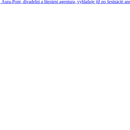
Aura-Pont, divadelní a literární agentura, vyhlašuje již po šestnácté 