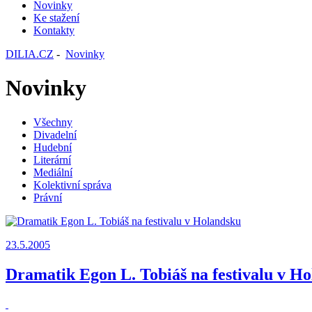
Novinky
Ke stažení
Kontakty
DILIA.CZ
-
Novinky
Novinky
Všechny
Divadelní
Hudební
Literární
Mediální
Kolektivní správa
Právní
23.5.2005
Dramatik Egon L. Tobiáš na festivalu v H