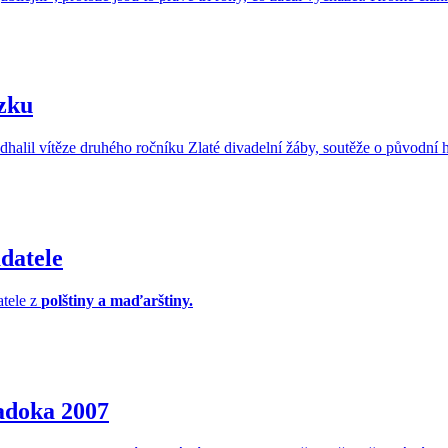
ězku
lil vítěze druhého ročníku Zlaté divadelní žáby, soutěže o původní h
datele
atele z
polštiny a maďarštiny.
adoka 2007