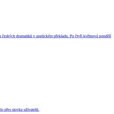
českých dramatiků v anglickém překladu. Po čtyři květnová pondělí
lo přes stovku uživatelů.