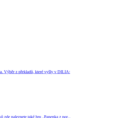
pa. Výběr z překladů, které vyšly v DILIA:
nků zde naleznete také hru „Panenka z por...