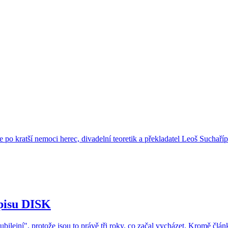
po kratší nemoci herec, divadelní teoretik a překladatel Leoš Suchaří
opisu DISK
jubilejní", protože jsou to právě tři roky, co začal vycházet. Kromě člá