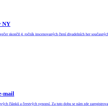
v NY
 skončil 4. ročník inscenovaných čtení divadelních her současných 
e-mail
ových článků a čerstvých synopsí. Za tuto dobu se nám zde zaregistrova