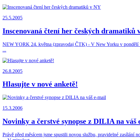
25.5.2005
Inscenovaná čtení her českých dramatiků 
NEW YORK 24. května (zpravodaj ČTK) - V New Yorku v pondělí večer
...
26.8.2005
Hlasujte v nové anketě!
15.3.2006
Novinky a čerstvé synopse z DILIA na váš 
Právě před měsícem jsme spustili novou službu, pravidelné zasílání n