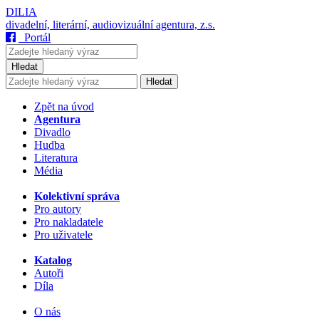
DILIA
divadelní, literární, audiovizuální agentura, z.s.
Portál
Hledat
Hledat
Zpět na úvod
Agentura
Divadlo
Hudba
Literatura
Média
Kolektivní správa
Pro autory
Pro nakladatele
Pro uživatele
Katalog
Autoři
Díla
O nás