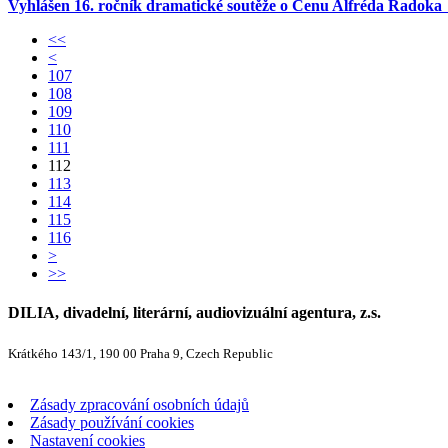
Vyhlášen 16. ročník dramatické soutěže o Cenu Alfréda Radoka
<<
<
107
108
109
110
111
112
113
114
115
116
>
>>
DILIA, divadelní, literární, audiovizuální agentura, z.s.
Krátkého 143/1, 190 00 Praha 9, Czech Republic
Zásady zpracování osobních údajů
Zásady používání cookies
Nastavení cookies