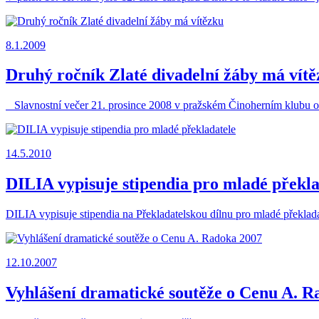
8.1.2009
Druhý ročník Zlaté divadelní žáby má vít
Slavnostní večer 21. prosince 2008 v pražském Činoherním klubu odha
14.5.2010
DILIA vypisuje stipendia pro mladé překla
DILIA vypisuje stipendia na Překladatelskou dílnu pro mladé překlad
12.10.2007
Vyhlášení dramatické soutěže o Cenu A. R