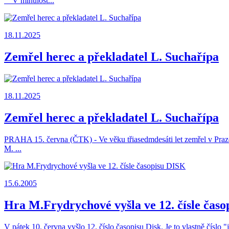
V minulost...
18.11.2025
Zemřel herec a překladatel L. Suchařípa
18.11.2025
Zemřel herec a překladatel L. Suchařípa
PRAHA 15. června (ČTK) - Ve věku třiasedmdesáti let zemřel v Praze 
M. ...
15.6.2005
Hra M.Frydrychové vyšla ve 12. čísle čas
V pátek 10. června vyšlo 12. číslo časopisu Disk. Je to vlastně číslo "