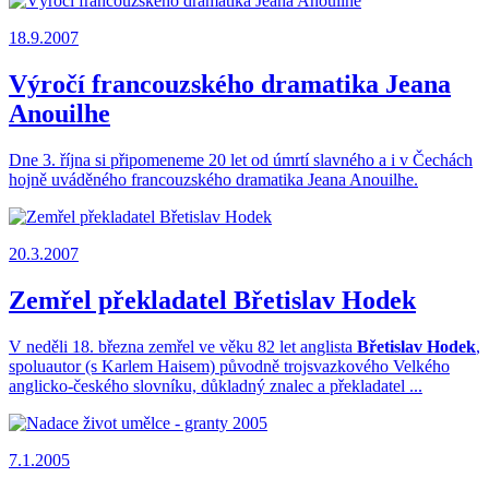
18.9.2007
Výročí francouzského dramatika Jeana
Anouilhe
Dne 3. října si připomeneme 20 let od úmrtí slavného a i v Čechách
hojně uváděného francouzského dramatika Jeana Anouilhe.
20.3.2007
Zemřel překladatel Břetislav Hodek
V neděli 18. března zemřel ve věku 82 let anglista
Břetislav Hodek
,
spoluautor (s Karlem Haisem) původně trojsvazkového Velkého
anglicko-českého slovníku, důkladný znalec a překladatel ...
7.1.2005