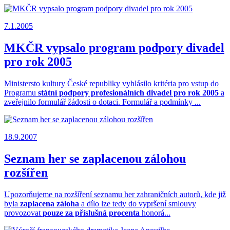
7.1.2005
MKČR vypsalo program podpory divadel
pro rok 2005
Ministersto kultury České republiky vyhlásilo kritéria pro vstup do
Programu
státní podpory profesionálních divadel pro rok 2005
a
zveřejnilo formulář žádosti o dotaci. Formulář a podmínky ...
18.9.2007
Seznam her se zaplacenou zálohou
rozšířen
Upozorňujeme na rozšíření seznamu her zahraničních autorů, kde již
byla
zaplacena záloha
a dílo lze tedy do vypršení smlouvy
provozovat
pouze za příslušná procenta
honorá...