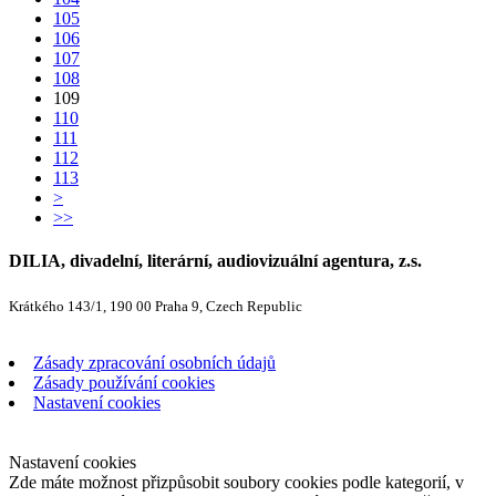
105
106
107
108
109
110
111
112
113
>
>>
DILIA, divadelní, literární, audiovizuální agentura, z.s.
Krátkého 143/1, 190 00 Praha 9, Czech Republic
Zásady zpracování osobních údajů
Zásady používání cookies
Nastavení cookies
Nastavení cookies
Zde máte možnost přizpůsobit soubory cookies podle kategorií, v