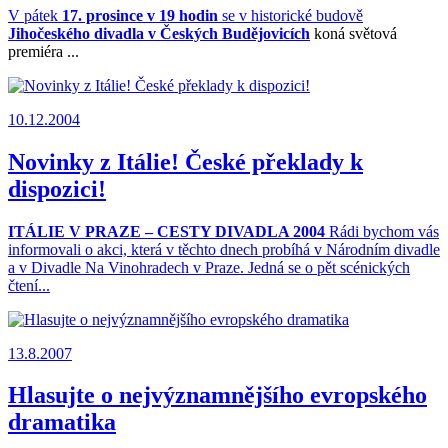
V pátek
17. prosince v 19 hodin
se v historické budově
Jihočeského divadla v Českých Budějovicích
koná světová
premiéra ...
10.12.2004
Novinky z Itálie! České překlady k
dispozici!
ITÁLIE V PRAZE – CESTY DIVADLA 2004
Rádi bychom vás
informovali o akci, která v těchto dnech probíhá v Národním divadle
a v Divadle Na Vinohradech v Praze. Jedná se o pět scénických
čtení...
13.8.2007
Hlasujte o nejvýznamnějšího evropského
dramatika