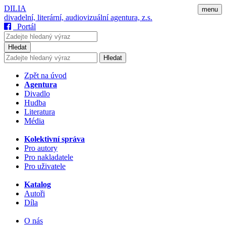
DILIA
menu
divadelní, literární, audiovizuální agentura, z.s.
Portál
Hledat
Hledat
Zpět na úvod
Agentura
Divadlo
Hudba
Literatura
Média
Kolektivní správa
Pro autory
Pro nakladatele
Pro uživatele
Katalog
Autoři
Díla
O nás