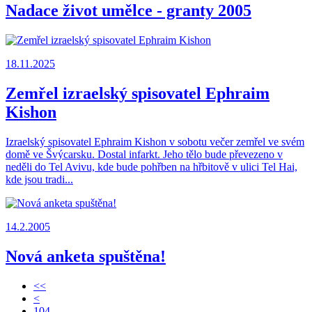
Nadace život umělce - granty 2005
18.11.2025
Zemřel izraelský spisovatel Ephraim
Kishon
Izraelský spisovatel Ephraim Kishon v sobotu večer zemřel ve svém
domě ve Švýcarsku. Dostal infarkt. Jeho tělo bude převezeno v
neděli do Tel Avivu, kde bude pohřben na hřbitově v ulici Tel Hai,
kde jsou tradi...
14.2.2005
Nová anketa spuštěna!
<<
<
104