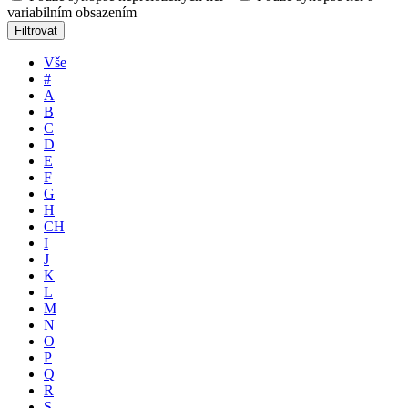
variabilním obsazením
Filtrovat
Vše
#
A
B
C
D
E
F
G
H
CH
I
J
K
L
M
N
O
P
Q
R
S