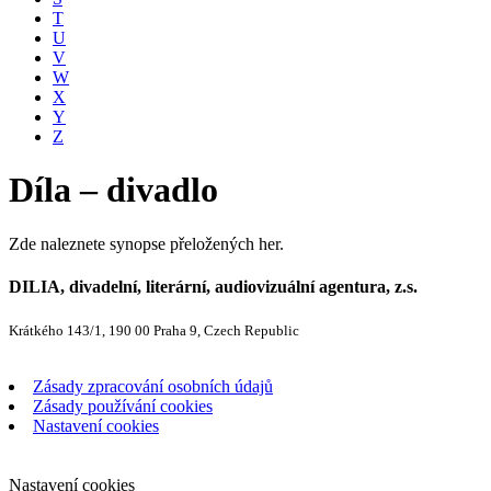
T
U
V
W
X
Y
Z
Díla – divadlo
Zde naleznete synopse přeložených her.
DILIA, divadelní, literární, audiovizuální agentura, z.s.
Krátkého 143/1, 190 00 Praha 9, Czech Republic
Zásady zpracování osobních údajů
Zásady používání cookies
Nastavení cookies
Nastavení cookies