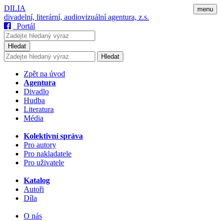
DILIA
menu
divadelní, literární, audiovizuální agentura, z.s.
Portál
Hledat
Hledat
Zpět na úvod
Agentura
Divadlo
Hudba
Literatura
Média
Kolektivní správa
Pro autory
Pro nakladatele
Pro uživatele
Katalog
Autoři
Díla
O nás