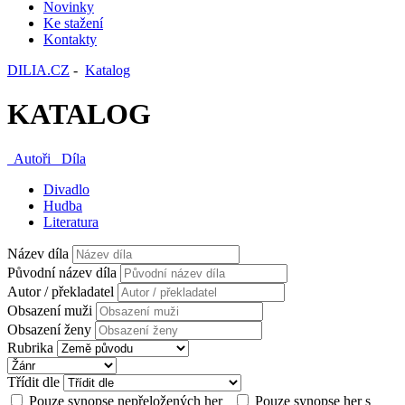
Novinky
Ke stažení
Kontakty
DILIA.CZ
-
Katalog
KATALOG
Autoři
Díla
Divadlo
Hudba
Literatura
Název díla
Původní název díla
Autor / překladatel
Obsazení muži
Obsazení ženy
Rubrika
Třídit dle
Pouze synopse nepřeložených her
Pouze synopse her s